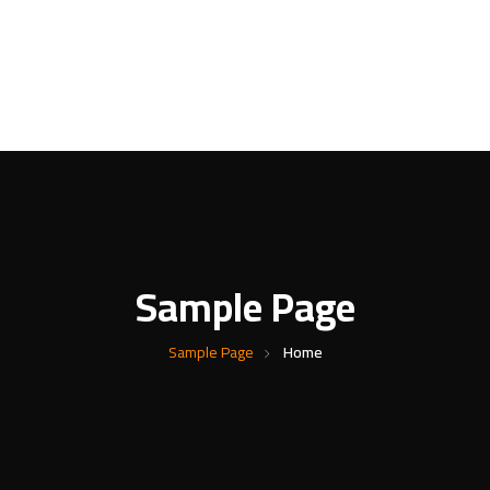
ة
شنط
محافظ
الاحزمة
جديد
من نحن
اتصل
Sample Page
Sample Page
Home